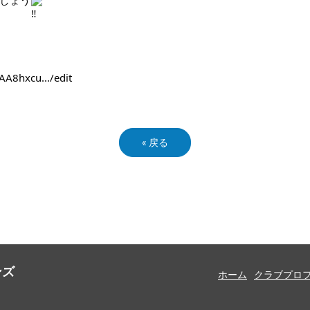
A8hxcu.../edit
«
戻る
ンズ
ホーム
クラブプロ