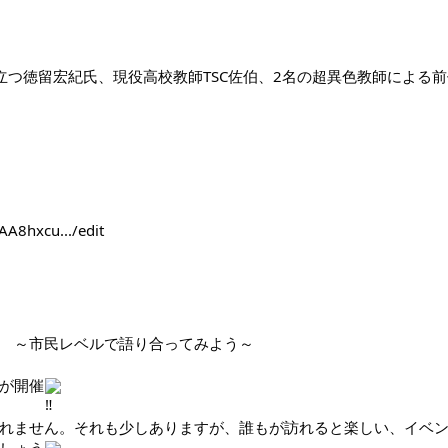
立つ徳留宏紀氏、現役高校教師TSC佐伯、2名の超異色教師による
A8hxcu.../edit
　～市民レベルで語り合ってみよう～
が開催
れません。それも少しありますが、誰もが訪れると楽しい、イベ
しょう