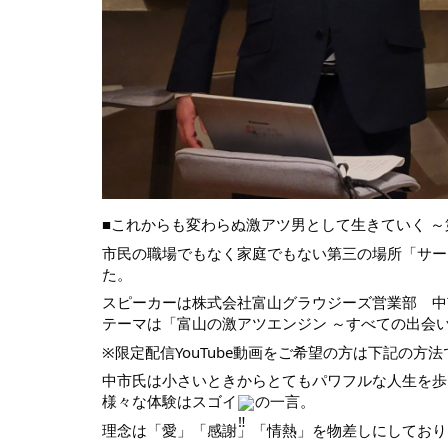
■こ
れからも変わらぬ激アツ男として生きていく ～第1
市民の職場でもなく家庭でもない第三の場所「サードプレ
た。
スピーカーは株式会社富山グラウジーズ営業部 中
テーマは「富山の激アツエンジン ～すべての出会
※限定配信YouTube動画をご希望の方は下記の
中市氏は小さいときからとてもパワフルな人生を歩
様々な体験はスゴイ
の一言。
理念は「愛」「感謝」「情熱」を物差しにしており